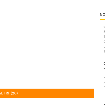
NO
D
o
F
ALTRI (20)
I