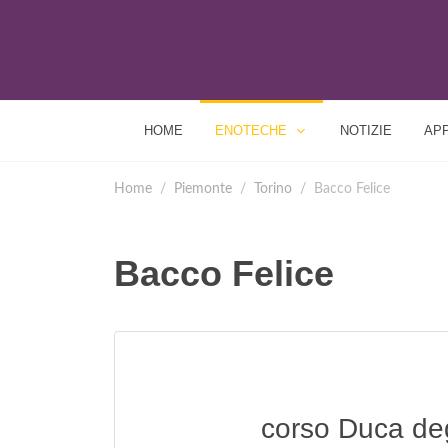
HOME
ENOTECHE
NOTIZIE
AP
Home
Piemonte
Torino
Bacco Felice
Bacco Felice
corso Duca deg