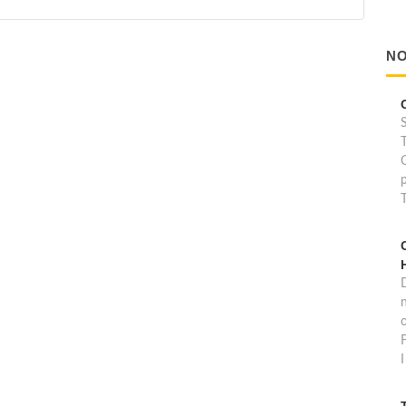
NO
D
o
F
I