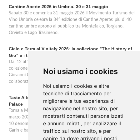
Cantine Aperte 2026 in Umbria: 30 e 31 maggio
Sabato 30 e domenica 31 maggio 2026 il Movimento Turismo del
Vino Umbria celebra la 34° edizione di Cantine Aperte: più di 40
cantine umbre aprono al pubblico tra Montefalco, Torgiano,
Orvieto e Lago Trasimeno.
Cielo e Terra al Vinitaly 2026: la collezione "The History of
Gio" e i trent'anni di Freschello
Dal 12 al 15 aprile 2026 Cielo e Terra porta al Vinitaly la nuova
collezione premium "The History of Gio", omaggio al fondatore
Noi usiamo i cookies
Giovanni Cielo, i trent'anni di Freschello e una nuova
collaborazione solidale con Still I Rise. Hall 5, Stand E6.
Noi usiamo i cookies e altre
tecniche di tracciamento per
Taste Alto Piemonte a Milano: 33 produttori al Westin
migliorare la tua esperienza di
Palace
navigazione nel nostro sito, per
Torna a Milano l'appuntamento con i vini dell'Alto Piemonte. Il 9
mostrarti contenuti personalizzati
marzo 2026 all'Hotel Westin Palace 33 produttori presentano le
e annunci mirati, per analizzare il
10 denominazioni del territorio. Due masterclass condotte da Altai
traffico sul nostro sito, e per
Garin e banchi d'assaggio dalle 14:30 alle 20:30.
capire da dove arrivano i nostri