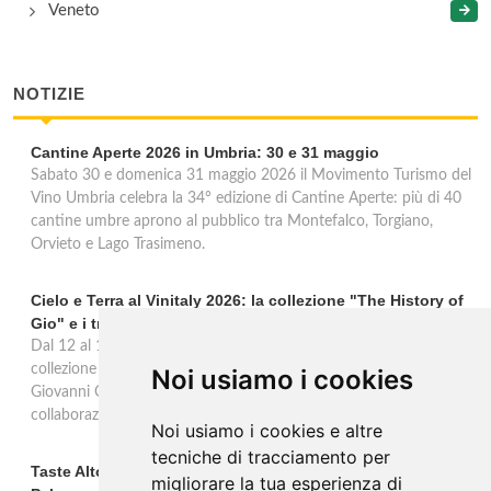
Veneto
NOTIZIE
Cantine Aperte 2026 in Umbria: 30 e 31 maggio
Sabato 30 e domenica 31 maggio 2026 il Movimento Turismo del
Vino Umbria celebra la 34° edizione di Cantine Aperte: più di 40
cantine umbre aprono al pubblico tra Montefalco, Torgiano,
Orvieto e Lago Trasimeno.
Cielo e Terra al Vinitaly 2026: la collezione "The History of
Gio" e i trent'anni di Freschello
Dal 12 al 15 aprile 2026 Cielo e Terra porta al Vinitaly la nuova
collezione premium "The History of Gio", omaggio al fondatore
Noi usiamo i cookies
Giovanni Cielo, i trent'anni di Freschello e una nuova
collaborazione solidale con Still I Rise. Hall 5, Stand E6.
Noi usiamo i cookies e altre
tecniche di tracciamento per
Taste Alto Piemonte a Milano: 33 produttori al Westin
migliorare la tua esperienza di