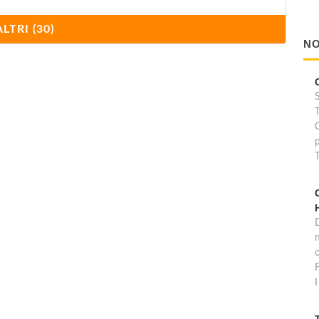
ALTRI (30)
NO
D
o
F
I