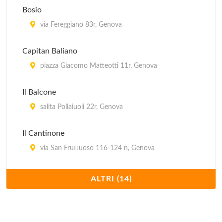
Bosio
via Fereggiano 83r, Genova
Capitan Baliano
piazza Giacomo Matteotti 11r, Genova
Il Balcone
salita Pollaiuoli 22r, Genova
Il Cantinone
via San Fruttuoso 116-124 n, Genova
Il Pampino
ALTRI (14)
via Eugenio Ruspoli 33/r, Genova
Infernotto