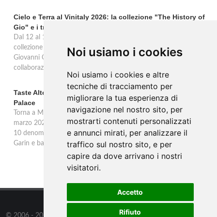
Cielo e Terra al Vinitaly 2026: la collezione "The History of
Gio" e i trent'anni di Freschello
Dal 12 al 15 aprile 2026 Cielo e Terra porta al Vinitaly la nuova
collezione premium "The History of Gio", omaggio al fondatore
Noi usiamo i cookies
Giovanni Cielo, i trent'anni di Freschello e una nuova
collaborazione solidale con Still I Rise. Hall 5, Stand E6.
Noi usiamo i cookies e altre
tecniche di tracciamento per
Taste Alto Piemonte a Milano: 33 produttori al Westin
migliorare la tua esperienza di
Palace
navigazione nel nostro sito, per
Torna a Milano l'appuntamento con i vini dell'Alto Piemonte. Il 9
mostrarti contenuti personalizzati
marzo 2026 all'Hotel Westin Palace 33 produttori presentano le
e annunci mirati, per analizzare il
10 denominazioni del territorio. Due masterclass condotte da Altai
traffico sul nostro sito, e per
Garin e banchi d'assaggio dalle 14:30 alle 20:30.
capire da dove arrivano i nostri
visitatori.
Accetto
Rifiuto
© 2006 - 2026
Supero ltd
all rights reserved.