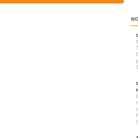
NO
D
o
F
I