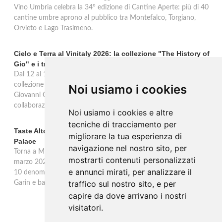
Vino Umbria celebra la 34° edizione di Cantine Aperte: più di 40
cantine umbre aprono al pubblico tra Montefalco, Torgiano,
Orvieto e Lago Trasimeno.
Cielo e Terra al Vinitaly 2026: la collezione "The History of
Gio" e i trent'anni di Freschello
Dal 12 al 15 aprile 2026 Cielo e Terra porta al Vinitaly la nuova
collezione premium "The History of Gio", omaggio al fondatore
Noi usiamo i cookies
Giovanni Cielo, i trent'anni di Freschello e una nuova
collaborazione solidale con Still I Rise. Hall 5, Stand E6.
Noi usiamo i cookies e altre
tecniche di tracciamento per
Taste Alto Piemonte a Milano: 33 produttori al Westin
migliorare la tua esperienza di
Palace
navigazione nel nostro sito, per
Torna a Milano l'appuntamento con i vini dell'Alto Piemonte. Il 9
mostrarti contenuti personalizzati
marzo 2026 all'Hotel Westin Palace 33 produttori presentano le
e annunci mirati, per analizzare il
10 denominazioni del territorio. Due masterclass condotte da Altai
traffico sul nostro sito, e per
Garin e banchi d'assaggio dalle 14:30 alle 20:30.
capire da dove arrivano i nostri
visitatori.