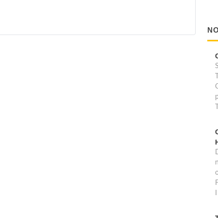
NO
D
o
F
I