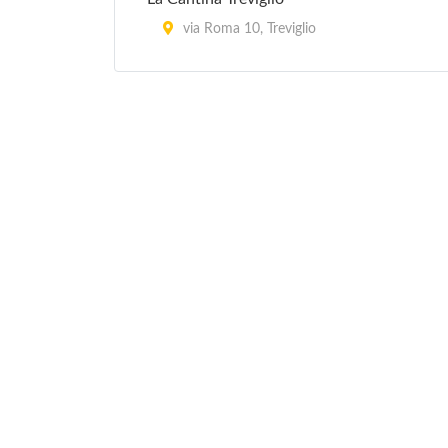
via Roma 10, Treviglio
Lunetta's Space
via Sant' Orsola 18/C, Bergamo