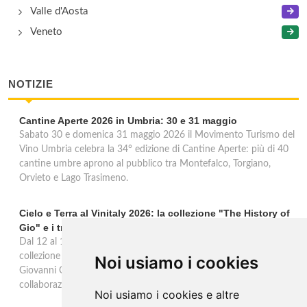
Valle d'Aosta
Veneto
NOTIZIE
Cantine Aperte 2026 in Umbria: 30 e 31 maggio
Sabato 30 e domenica 31 maggio 2026 il Movimento Turismo del
Vino Umbria celebra la 34° edizione di Cantine Aperte: più di 40
cantine umbre aprono al pubblico tra Montefalco, Torgiano,
Orvieto e Lago Trasimeno.
Cielo e Terra al Vinitaly 2026: la collezione "The History of
Gio" e i trent'anni di Freschello
Dal 12 al 15 aprile 2026 Cielo e Terra porta al Vinitaly la nuova
collezione premium "The History of Gio", omaggio al fondatore
Noi usiamo i cookies
Giovanni Cielo, i trent'anni di Freschello e una nuova
collaborazione solidale con Still I Rise. Hall 5, Stand E6.
Noi usiamo i cookies e altre